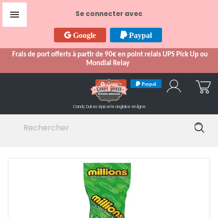

Se connecter avec
Google
Paypal
Frais de port offerts à partir de 90€ en point relais UPS Pick Up ou
Mondial Relay
Google
Paypal
Candy Dukes
épicerie anglaise en ligne