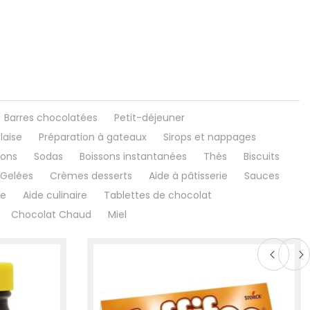
Barres chocolatées
Petit-déjeuner
laise
Préparation à gateaux
Sirops et nappages
sons
Sodas
Boissons instantanées
Thés
Biscuits
Gelées
Crèmes desserts
Aide à pâtisserie
Sauces
ne
Aide culinaire
Tablettes de chocolat
Chocolat Chaud
Miel