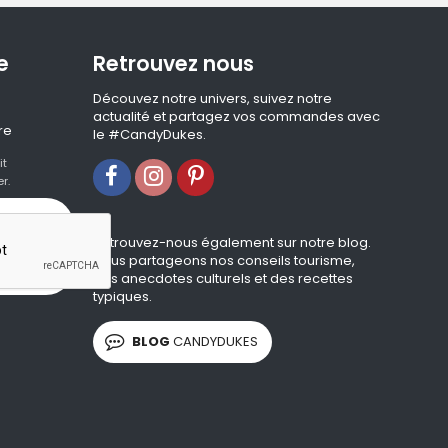
e
Retrouvez nous
Découvez notre univers, suivez notre
actualité et partagez vos commandes avec
re
le #CandyDukes.
it
r.
Retrouvez-nous également sur notre blog.
Nous partageons nos conseils tourisme,
des anecdotes culturels et des recettes
typiques.
BLOG
CANDYDUKES