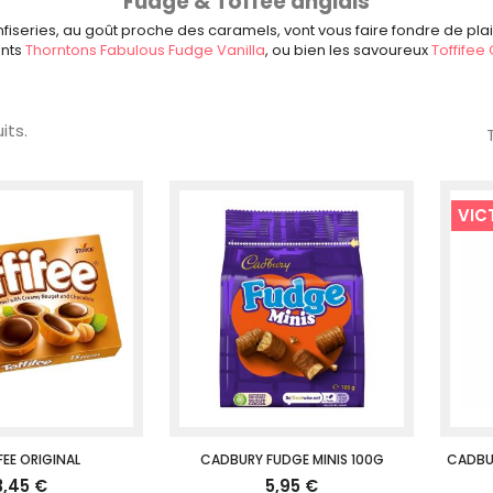
Fudge & Toffee anglais
series, au goût proche des caramels, vont vous faire fondre de plais
ents
Thorntons Fabulous Fudge Vanilla
, ou bien les savoureux
Toffifee 
its.
VIC
FEE ORIGINAL
CADBURY FUDGE MINIS 100G
CADBU
3,45 €
5,95 €