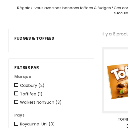
Régalez-vous avec nos bonbons toffees & fudges ! Ces confi
succul
Il y a 6 produ
FUDGES & TOFFEES
FILTRER PAR
Marque
Cadbury
(2)
Toffifee
(1)
Walkers NonSuch
(3)
Pays
TOFFI
Royaume-Uni
(3)