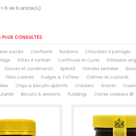
1-6 de 6 article(s)
S PLUS CONSULTÉS
erie sucrée
Confiserie
Bonbons
Chocolats à partager
ridge
Pâtes à tartiner
Confitures et Curds
Pâtisserie ang
Sauces et condiments
Apéritif
Viandes séchées
Bois
Plats cuisinés
Fudges & Toffees
Crèmes et custards
ckles
Chips & biscuits apéritifs
Crackers
Snacks
Cuisi
utarde
Biscuits & desserts
Puddings
Cartes cadeaux 🎁