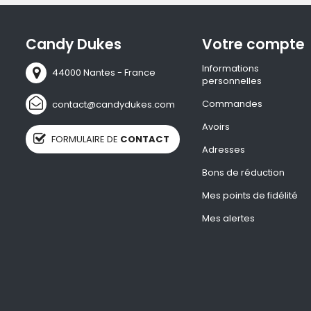
Candy Dukes
Votre compte
Informations
44000 Nantes - France
personnelles
Commandes
contact@candydukes.com
Avoirs
FORMULAIRE DE
CONTACT
Adresses
Bons de réduction
Mes points de fidélité
Mes alertes