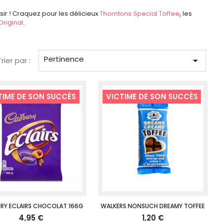
ir ! Craquez pour les délicieux
Thorntons Special Toffee
, les
Original
.
Pertinence

Trier par :
TIME DE SON SUCCÈS
VICTIME DE SON SUCCÈS
RY ECLAIRS CHOCOLAT 166G
WALKERS NONSUCH DREAMY TOFFEE
4,95 €
1,20 €