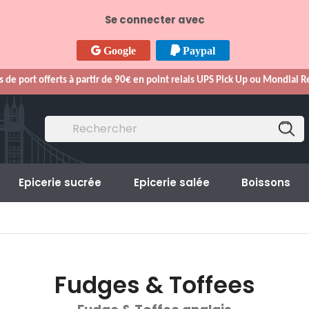
Se connecter avec
Google
Paypal
s de port offerts à partir de 90€ en point relais UPS Pick Up ou Mondial 
Epicerie sucrée
Epicerie salée
Boissons
Fudges & Toffees