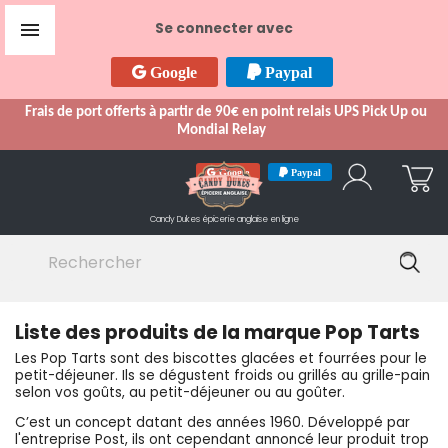

Se connecter avec
Google
Paypal
Frais de port offerts à partir de 90€ en point relais UPS Pick Up ou
Mondial Relay
Google
Paypal
Candy Dukes
épicerie anglaise en ligne
Liste des produits de la marque Pop Tarts
Les Pop Tarts sont des biscottes glacées et fourrées pour le
petit-déjeuner. Ils se dégustent froids ou grillés au grille-pain
selon vos goûts, au petit-déjeuner ou au goûter.
C’est un concept datant des années 1960. Développé par
l'entreprise Post, ils ont cependant annoncé leur produit trop