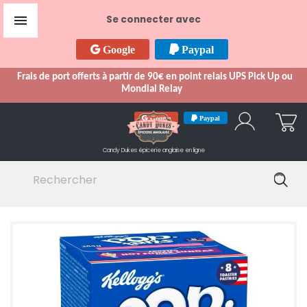

Se connecter avec
Google
Paypal
Frais de port offerts à partir de 90€ en point relais UPS Pick Up ou
Mondial Relay
Google
Paypal
Candy Dukes
épicerie anglaise en ligne