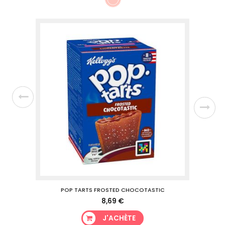
TION
POP TARTS FROSTED CHOCOTASTIC
POP
8,69 €
J'ACHÈTE