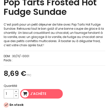
Pop Tarts Frosted Hot
Fudge Sundae
C’est parti pour un petit déjeuner de folie avec Pop Tarts Hot Fudge
Sundae. Retrouvez tout le bon goût d’une bonne coupe de glace à la
chantilly. Un biscuit croustillant au chocolat, un fourrage fondant à
la vanille, avec un glaçage à la vanille, de fudge au chocolat ainsi
que des petits confettis multicolores. À toaster ou à déguster froid,
c’est votre choix après tout !
DDM :
30/11/-0001
Poids :
8,69 €
TTC
Quantité
J'ACHÈTE

En stock