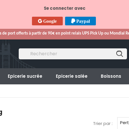
Se connecter avec
Google
Paypal
s de port offerts à partir de 90€ en point relais UPS Pick Up ou Mondial 
Epicerie sucrée
Epicerie salée
Boissons
g
Per
Trier par :