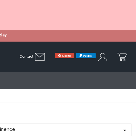
Relay
Google
Paypal
Contact
tinence
