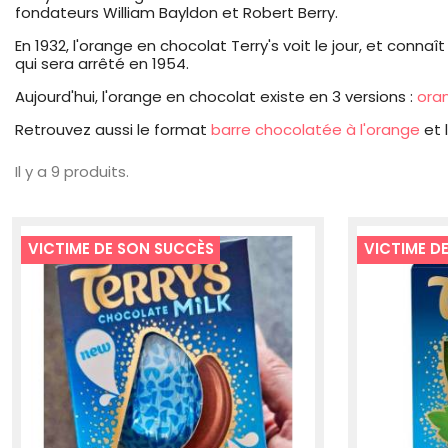
fondateurs William Bayldon et Robert Berry.
En 1932, l'orange en chocolat Terry's voit le jour, et c
qui sera arrêté en 1954.
Aujourd'hui, l'orange en chocolat existe en 3 versions :
oran
Retrouvez aussi le format
barre chocolatée à l'orange
et 
Il y a 9 produits.
VICTIME DE SON SUCCÈS
VICTIME D