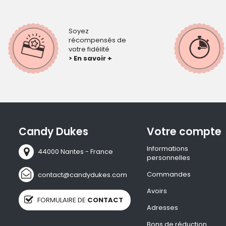
Soyez
récompensés de
votre fidélité
> En savoir +
Candy Dukes
Votre compte
Informations
44000 Nantes - France
personnelles
Commandes
contact@candydukes.com
Avoirs
FORMULAIRE DE
CONTACT
Adresses
Bons de réduction