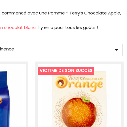
abord commencé avec une Pomme ? Terry’s Chocolate Apple,
n chocolat blanc
. Il y en a pour tous les goûts !
tinence

VICTIME DE SON SUCCÈS