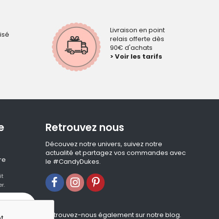
Livraison en point
isé
relais offerte dès
90€ d'achats
> Voir les tarifs
e
Retrouvez nous
Découvez notre univers, suivez notre
actualité et partagez vos commandes avec
re
le #CandyDukes.
it
r.
Retrouvez-nous également sur notre blog.