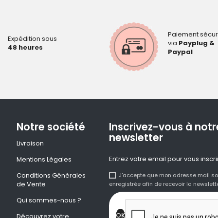
Paiement sécur
Expédition sous
via
Payplug &
48 heures
Paypal
Notre société
Inscrivez-vous à notr
newsletter
Livraison
Entrez votre email pour vous inscri
Mentions Légales
Conditions Générales
J'accepte que mon adresse mail so
de Vente
enregistrée afin de recevoir la newslette
Qui sommes-nous ?
Découvrez votre