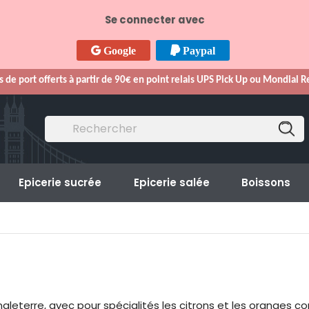
Se connecter avec
Google
Paypal
s de port offerts à partir de 90€ en point relais UPS Pick Up ou Mondial 
Epicerie sucrée
Epicerie salée
Boissons
en Angleterre, avec pour spécialités les citrons et les orang