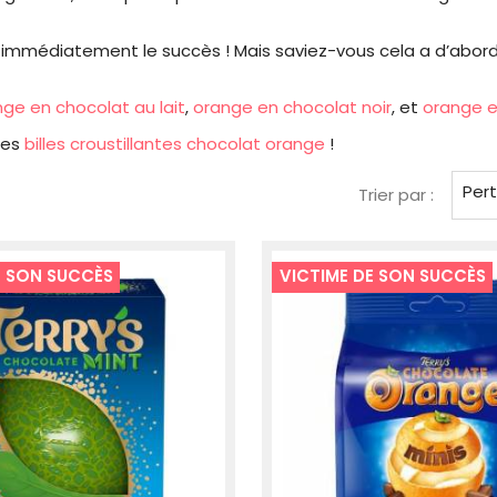
onnaît immédiatement le succès ! Mais saviez-vous cela a d’
ge en chocolat au lait
,
orange en chocolat noir
, et
orange e
les
billes croustillantes chocolat orange
!
Per
Trier par :
E SON SUCCÈS
VICTIME DE SON SUCCÈS