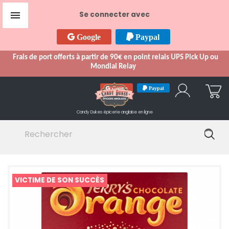

Se connecter avec
Google
Paypal
Frais de port offerts à partir de 90€ en point relais UPS Pick Up ou
Mondial Relay
Google
Paypal
Candy Dukes
épicerie anglaise en ligne
VICTIME DE SON SUCCÈS