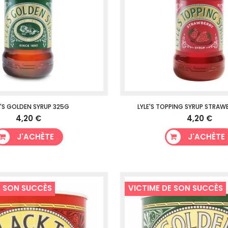
E'S GOLDEN SYRUP 325G
LYLE'S TOPPING SYRUP STRAW
4,20 €
4,20 €
J'ACHÈTE
J'ACHÈTE
E SON SUCCÈS
VICTIME DE SON SUCCÈS