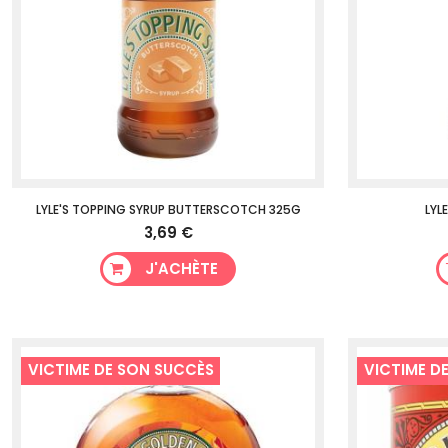
LYLE'S TOPPING SYRUP BUTTERSCOTCH 325G
LYL
3,69 €
J'ACHÈTE
VICTIME DE SON SUCCÈS
VICTIME D