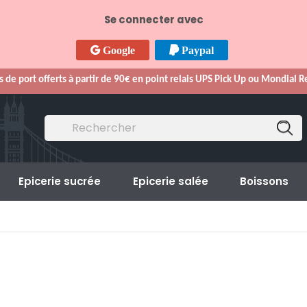
Se connecter avec
Google
Paypal
s de port offerts à partir de 90€ en point relais UPS Pick Up ou Mondial 
Epicerie sucrée
Epicerie salée
Boissons