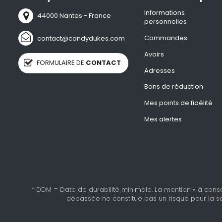
Informations
44000 Nantes - France
personnelles
Commandes
contact@candydukes.com
Avoirs
FORMULAIRE DE
CONTACT
Adresses
Bons de réduction
Mes points de fidélité
Mes alertes
* DDM = Date de durabilité minimale. La mention « à cons
dépassée ne constitue pas un risque pour la sa