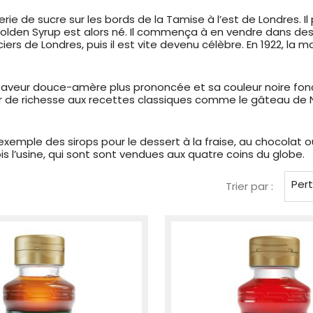
 de sucre sur les bords de la Tamise à l’est de Londres. Il p
s Golden Syrup est alors né. Il commença à en vendre dans de
ciers de Londres, puis il est vite devenu célèbre. En 1922, la
sa saveur douce-amère plus prononcée et sa couleur noire fon
 de richesse aux recettes classiques comme le gâteau de No
xemple des sirops pour le dessert à la fraise, au chocolat o
is l’usine, qui sont sont vendues aux quatre coins du globe.
Per
Trier par :