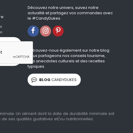
Découvez notre univers, suivez notre
actualité et partagez vos commandes avec
re
le #CandyDukes.
it
r.
Retrouvez-nous également sur notre blog.
Nous partageons nos conseils tourisme,
des anecdotes culturels et des recettes
typiques.
BLOG
CANDYDUKES
imale. Un aliment dont la date de durabilité minimale est
 ses qualités gustatives et/ou nutritionnelles.