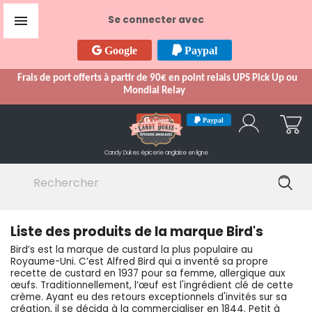

Se connecter avec
Google
Paypal
Frais de port offerts à partir de 90€ en point relais UPS Pick Up ou
Mondial Relay
Google
Paypal
Candy Dukes
épicerie anglaise en ligne
Liste des produits de la marque Bird's
Bird’s est la marque de custard la plus populaire au
Royaume-Uni. C’est Alfred Bird qui a inventé sa propre
recette de custard en 1937 pour sa femme, allergique aux
œufs. Traditionnellement, l’œuf est l'ingrédient clé de cette
crème. Ayant eu des retours exceptionnels d'invités sur sa
création, il se décida à la commercialiser en 1844. Petit à