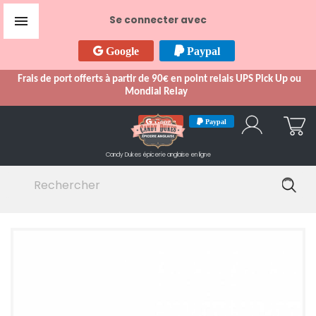

Se connecter avec
Google
Paypal
Frais de port offerts à partir de 90€ en point relais UPS Pick Up ou
Mondial Relay
Google
Paypal
Candy Dukes
épicerie anglaise en ligne