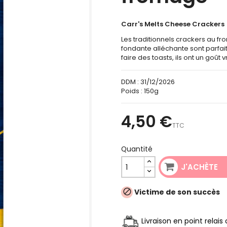
Carr's Melts Cheese Crackers
Les traditionnels crackers au f
fondante alléchante sont parfa
faire des toasts, ils ont un goût 
DDM :
31/12/2026
Poids :
150g
4,50 €
TTC
Quantité
J'ACHÈTE
Victime de son succès

Livraison en point relai