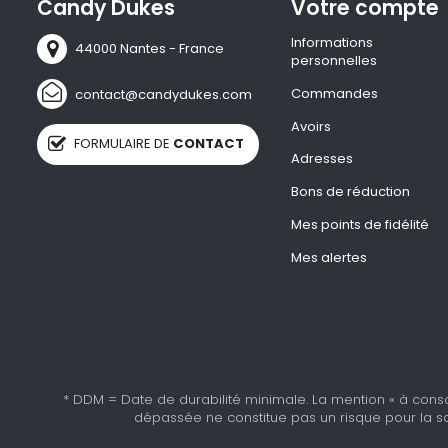
Candy Dukes
Votre compte
Informations
44000 Nantes - France
personnelles
Commandes
contact@candydukes.com
Avoirs
FORMULAIRE DE
CONTACT
Adresses
Bons de réduction
Mes points de fidélité
Mes alertes
* DDM = Date de durabilité minimale. La mention « à cons
dépassée ne constitue pas un risque pour la sa