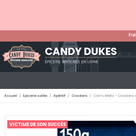
Frai
CANDY DUKES
ÉPICERIE ANGLAISE EN LIGNE
Accueil
Epicerie salée
Apéritif
Crackers
Carr's Melts - Crackers
VICTIME DE SON SUCCÈS