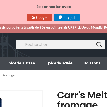
Se connecter avec
Google
Paypal
s de port offerts à partir de 90€ en point relais UPS Pick Up ou Mondial 
Epicerie sucrée
Epicerie salée
Boissons
 au fromage
Carr's Mel
fromage