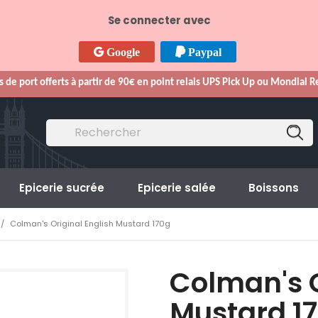
Se connecter avec
Google
Paypal
s de port offerts à partir de 90€ en point relais UPS Pick Up ou Mondial 
Epicerie sucrée
Epicerie salée
Boissons
Colman's Original English Mustard 170g
Colman's O
Mustard 1