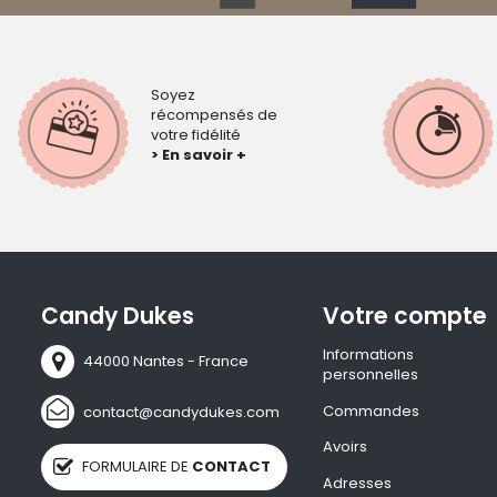
Soyez
récompensés de
votre fidélité
> En savoir +
Candy Dukes
Votre compte
Informations
44000 Nantes - France
personnelles
Commandes
contact@candydukes.com
Avoirs
FORMULAIRE DE
CONTACT
Adresses