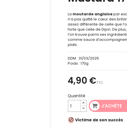
La
moutarde anglaise
par exc
n’a pas quitté le cœur des brit
assez différente de celle que l’o
forte que celle de Dijon. De pl
l’on trouve parmi ses ingrédien
comme sauce d’accompagnement,
plats.
DDM :
31/03/2025
Poids :
170g
4,90 €
TTC
Quantité
J'ACHÈTE
Victime de son succès
