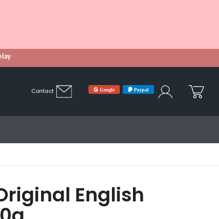
Relay
Google
Paypal
Contact
riginal English
70g