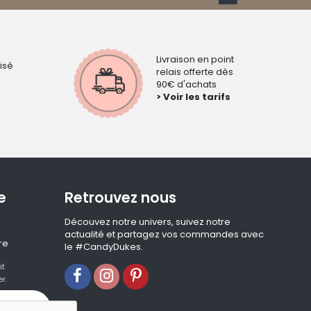
Livraison en point
isé
relais offerte dès
90€ d'achats
> Voir les tarifs
e
Retrouvez nous
Découvez notre univers, suivez notre
actualité et partagez vos commandes avec
re
le #CandyDukes.
it
r.