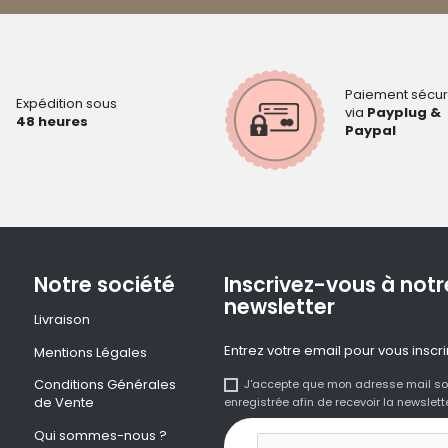
Paiement sécur
Expédition sous
via
Payplug &
48 heures
Paypal
Notre société
Inscrivez-vous à notr
newsletter
Livraison
Entrez votre email pour vous inscri
Mentions Légales
Conditions Générales
J'accepte que mon adresse mail so
de Vente
enregistrée afin de recevoir la newslette
Qui sommes-nous ?