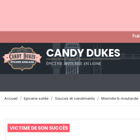
Frai
CANDY DUKES
ÉPICERIE ANGLAISE EN LIGNE
Accueil
Epicerie salée
Sauces et condiments
Marmite & moutarde
VICTIME DE SON SUCCÈS