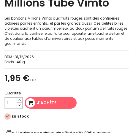
Millions Tube Vimto
Les bonbons Millions Vimto aux fruits rouges sont des confiseries
adorées par les enfants… et par les grands aussi. Ces petites billes
violettes cachent un cœur moelleux au doux parfum de fruits rouges.
C’est donc la confiserie parfaite pour apporter une touche de fun et
de couleur aux tables d’anniversaires et aux petits moments
gourmands.
DDM :
31/12/2026
Poids :
40 g
1,95 €
TTC
Quantité
J'ACHÈTE

En stock
Livraison en point relais offerte dès 90€ d’achats