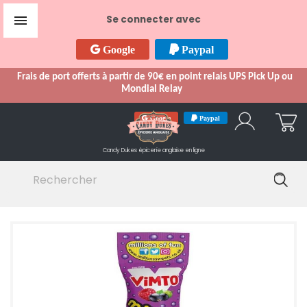

Se connecter avec
Google
Paypal
Frais de port offerts à partir de 90€ en point relais UPS Pick Up ou
Mondial Relay
Google
Paypal
Candy Dukes
épicerie anglaise en ligne