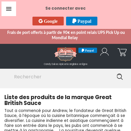

Se connecter avec
Google
Paypal
Frais de port offerts à partir de 90€ en point relais UPS Pick Up ou
Mondial Relay
Google
Paypal
Candy Dukes
épicerie anglaise en ligne
Liste des produits de la marque Great
British Sauce
Tout a commencé pour Andrew, le fondateur de Great British
Sauce, à l’époque où la cuisine britannique commençait à se
diversifier. La cuisine indienne et asiatique commençaient à
faire son entrée dans le pays, les pubs ont commencé à se
mettre à la gastronomie, … La nourriture devenait quelque