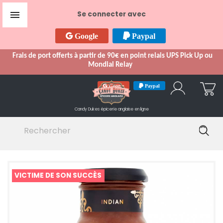

Se connecter avec
Google
Paypal
Frais de port offerts à partir de 90€ en point relais UPS Pick Up ou
Mondial Relay
Google
Paypal
Candy Dukes
épicerie anglaise en ligne
VICTIME DE SON SUCCÈS