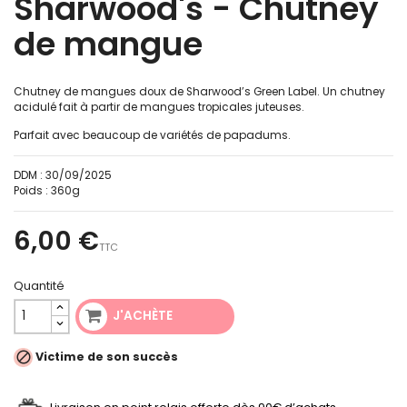
Sharwood's - Chutney
de mangue
Chutney de mangues doux de Sharwood’s Green Label. Un chutney
acidulé fait à partir de mangues tropicales juteuses.
Parfait avec beaucoup de variétés de papadums.
DDM :
30/09/2025
Poids :
360g
6,00 €
TTC
Quantité
J'ACHÈTE

Victime de son succès