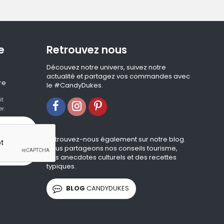
e
Retrouvez nous
Découvez notre univers, suivez notre
actualité et partagez vos commandes avec
re
le #CandyDukes.
it
r.
Retrouvez-nous également sur notre blog.
Nous partageons nos conseils tourisme,
des anecdotes culturels et des recettes
typiques.
BLOG
CANDYDUKES