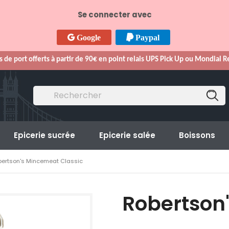
Se connecter avec
Google
Paypal
s de port offerts à partir de 90€ en point relais UPS Pick Up ou Mondial 
Epicerie sucrée
Epicerie salée
Boissons
bertson's Mincemeat Classic
Robertson