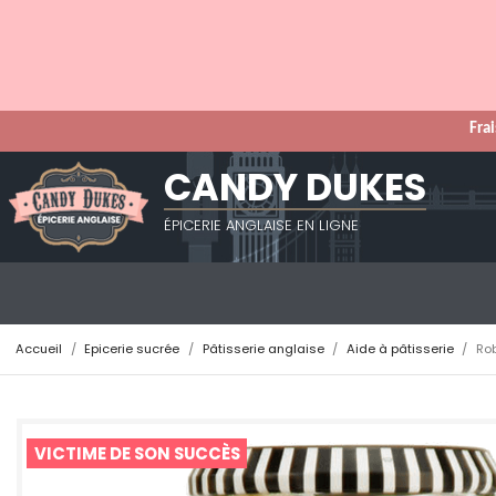
Frai
CANDY DUKES
ÉPICERIE ANGLAISE EN LIGNE
Accueil
Epicerie sucrée
Pâtisserie anglaise
Aide à pâtisserie
Ro
VICTIME DE SON SUCCÈS