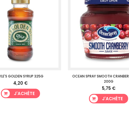
YLE'S GOLDEN SYRUP 325G
OCEAN SPRAY SMOOTH CRANBER
200G
4,20 €
5,75 €
J'ACHÈTE
J'ACHÈTE