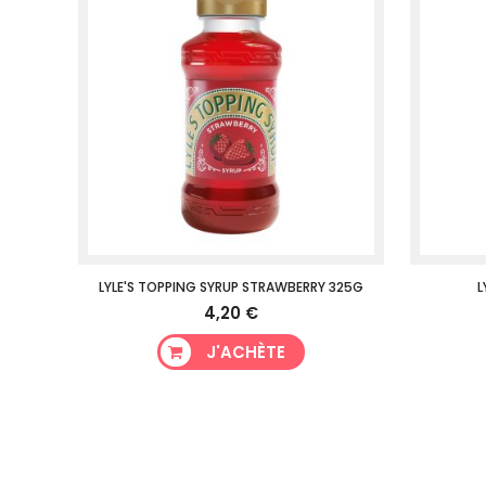
LYLE'S TOPPING SYRUP STRAWBERRY 325G
L
4,20 €
J'ACHÈTE