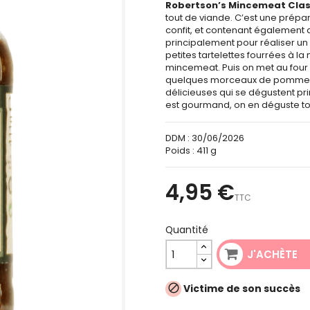
Robertson’s Mincemeat Clas
tout de viande. C’est une prépara
confit, et contenant également 
principalement pour réaliser un 
petites tartelettes fourrées à la
mincemeat. Puis on met au four
quelques morceaux de pomme si 
délicieuses qui se dégustent p
est gourmand, on en déguste to
DDM :
30/06/2026
Poids :
411 g
4,95 €
TTC
Quantité
J'ACHÈTE
Victime de son succès
