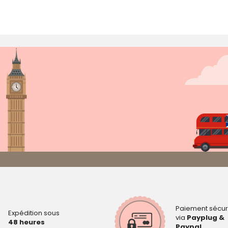
Paiement sécur
Expédition sous
via
Payplug &
48 heures
Paypal