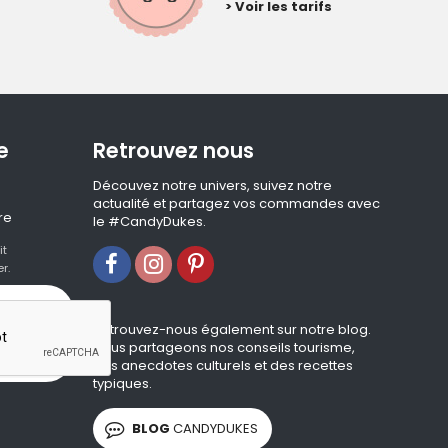
> Voir les tarifs
e
Retrouvez nous
Découvez notre univers, suivez notre
actualité et partagez vos commandes avec
re
le #CandyDukes.
it
r.
Retrouvez-nous également sur notre blog.
Nous partageons nos conseils tourisme,
des anecdotes culturels et des recettes
typiques.
BLOG
CANDYDUKES