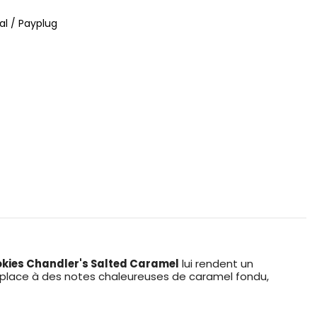
al / Payplug
okies Chandler's Salted Caramel
lui rendent un
e place à des notes chaleureuses de caramel fondu,