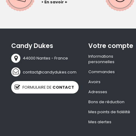
> En savoir +
Candy Dukes
Votre compte
Informations
44000 Nantes - France
personnelles
Commandes
contact@candydukes.com
Avoirs
FORMULAIRE DE
CONTACT
Adresses
Bons de réduction
Mes points de fidélité
Mes alertes