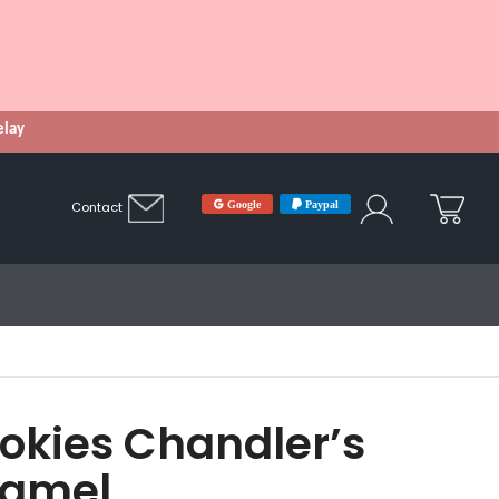
Relay
Google
Paypal
Contact
okies Chandler’s
ramel