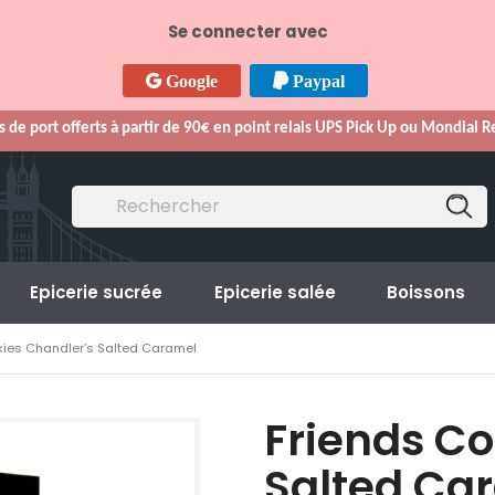
Se connecter avec
Google
Paypal
s de port offerts à partir de 90€ en point relais UPS Pick Up ou Mondial 
Epicerie sucrée
Epicerie salée
Boissons
kies Chandler’s Salted Caramel
Friends Co
Salted Ca