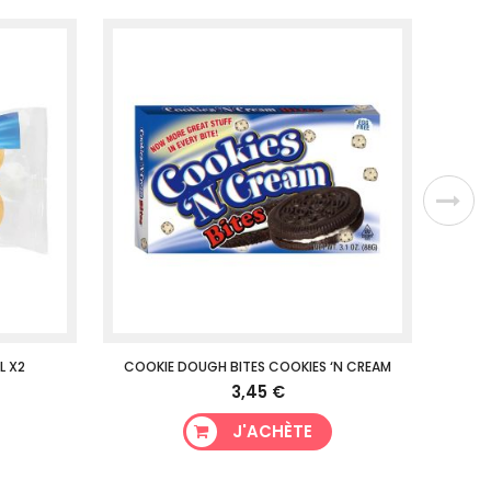
L X2
COOKIE DOUGH BITES COOKIES ‘N CREAM
CO
3,45 €
J'ACHÈTE