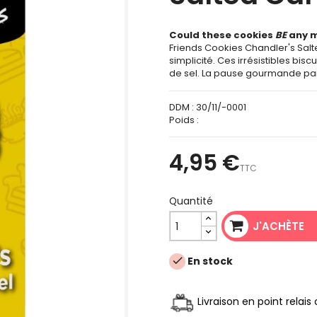
Could these cookies
BE
any m
Friends Cookies Chandler's Sal
simplicité. Ces irrésistibles bi
de sel. La pause gourmande par
DDM :
30/11/-0001
Poids :
4,95 €
TTC
Quantité
J'ACHÈTE
En stock

Livraison en point relai