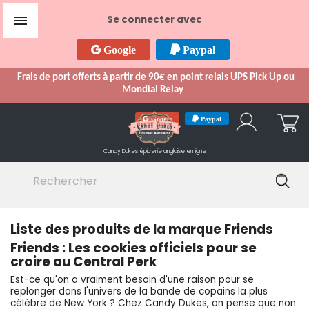

Se connecter avec
Google
Paypal
Frais de port offerts à partir de 90€ en point relais UPS Pick Up ou
Mondial Relay
Google
Paypal
Candy Dukes
épicerie anglaise en ligne
Liste des produits de la marque Friends
Friends : Les cookies officiels pour se
croire au Central Perk
Est-ce qu'on a vraiment besoin d'une raison pour se
replonger dans l'univers de la bande de copains la plus
célèbre de New York ? Chez Candy Dukes, on pense que non