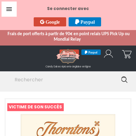

Se connecter avec
Google
Paypal
Frais de port offerts à partir de 90€ en point relais UPS Pick Up ou
Mondial Relay
Google
Paypal
Candy Dukes
épicerie anglaise en ligne
VICTIME DE SON SUCCÈS