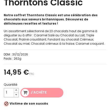
Thorntons Classic
Notre coffret Thorntons Classic est une célébration des
chocolats aux saveurs britanniques. Découvrez
de
délicieuses recettes et textures !
Un assortiment sélectionné de 23 chocolats haut de gamme à
déguster ou à offrir : Caramel Salé au Chocolat au Lait; Triple
Chocolat; Praliné croustillant; Fondant au chocolat Crémeux;
Chocolat au miel; Chocolat crémeux à la fraise; Caramel croquant.
DDM :
31/12/2026
Poids :
262g
14,95 €
TTC
Quantité
J'ACHÈTE

Victime de son succès