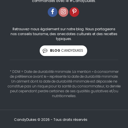
commandes avec le #CandyDukes.
Retrouvez-nous également sur notre blog. Nous partageons
nos conseils tourisme, des anecdotes culturels et des recettes
typiques.
BLOG
CANDYDUKES
* DDM = Date de durabilité minimale. La mention « à consommer
de préférence avant le » représente la date de durabilité minimale.
Un aliment dont la date de durabilité minimale est dépassée ne
constitue pas un risque pour la santé du consommateur, la denrée
peut cependant perdre certaines de ses qualités gustatives et/ou
nutritionnelles.
CandyDukes © 2026 - Tous droits réservés