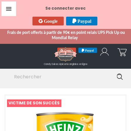

Se connecter avec
Google
Paypal
Frais de port offerts à partir de 90€ en point relais UPS Pick Up ou
Mondial Relay
Google
Paypal
Candy Dukes
épicerie anglaise en ligne
VICTIME DE SON SUCCÈS