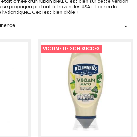
e était ornée d’un ruban bleu. C’est bien sûr cette version
ise se propagea partout à travers les USA et connu le
l’Atlantique… Ceci est bien drôle !
tinence

VICTIME DE SON SUCCÈS