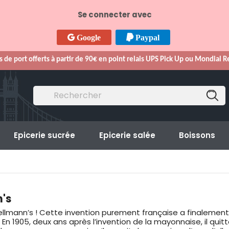
Se connecter avec
Google
Paypal
s de port offerts à partir de 90€ en point relais UPS Pick Up ou Mondial 
Epicerie sucrée
Epicerie salée
Boissons
n's
lmann’s ! Cette invention purement française a finalement t
1905, deux ans après l’invention de la mayonnaise, il quitta 