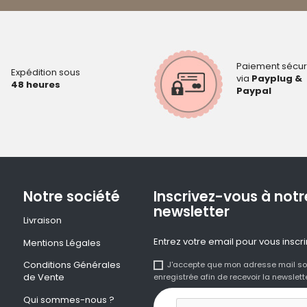
Paiement sécur
Expédition sous
via
Payplug &
48 heures
Paypal
Notre société
Inscrivez-vous à notr
newsletter
Livraison
Entrez votre email pour vous inscri
Mentions Légales
Conditions Générales
J'accepte que mon adresse mail so
de Vente
enregistrée afin de recevoir la newslette
Qui sommes-nous ?