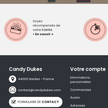
Soyez
récompensés de
votre fidélité
> En savoir +
Candy Dukes
Votre compte
Informations
44000 Nantes - France
personnelles
Commandes
contact@candydukes.com
Avoirs
FORMULAIRE DE
CONTACT
Adresses