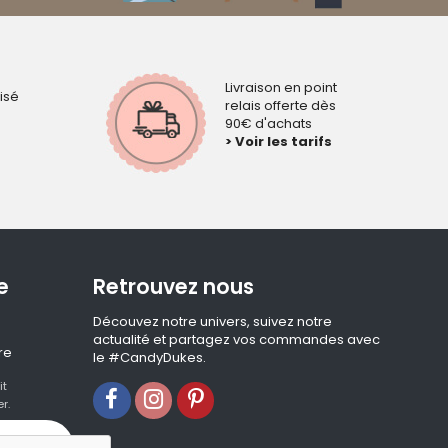
Livraison en point
isé
relais offerte dès
90€ d'achats
> Voir les tarifs
e
Retrouvez nous
Découvez notre univers, suivez notre
actualité et partagez vos commandes avec
re
le #CandyDukes.
it
r.