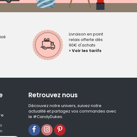
Livraison en point
isé
relais offerte dès
90€ d'achats
> Voir les tarifs
e
Retrouvez nous
Découvez notre univers, suivez notre
actualité et partagez vos commandes avec
re
le #CandyDukes.
it
r.