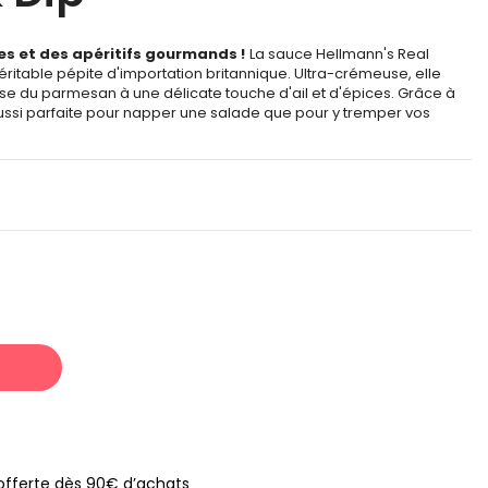
es et des apéritifs gourmands !
La sauce Hellmann's Real
éritable pépite d'importation britannique. Ultra-crémeuse, elle
sse du parmesan à une délicate touche d'ail et d'épices. Grâce à
aussi parfaite pour napper une salade que pour y tremper vos
s offerte dès 90€ d’achats