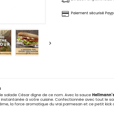
Paiement sécurisé Payp

n
able salade César digne de ce nom. Avec la sauce
Hellmann's
stantanée à votre cuisine. Confectionnée avec tout le savo
rème, la force aromatique du vrai parmesan et ce petit kick d'ai