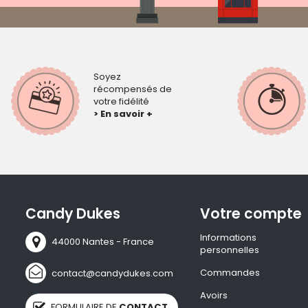
Soyez
récompensés de
votre fidélité
> En savoir +
Candy Dukes
Votre compte
Informations
44000 Nantes - France
personnelles
Commandes
contact@candydukes.com
Avoirs
FORMULAIRE DE
CONTACT