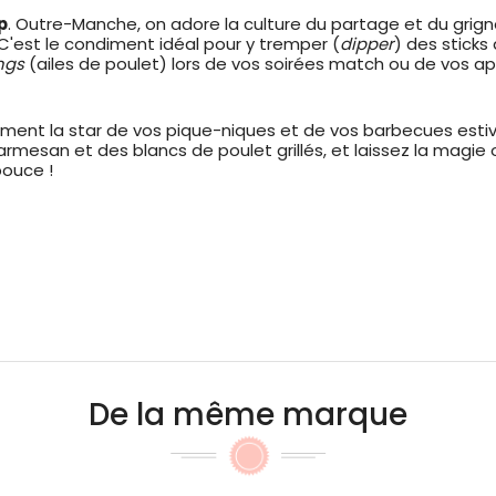
p
. Outre-Manche, on adore la culture du partage et du grig
 C'est le condiment idéal pour y tremper (
dipper
) des sticks
ngs
(ailes de poulet) lors de vos soirées match ou de vos apé
dement la star de vos pique-niques et de vos barbecues est
esan et des blancs de poulet grillés, et laissez la magie op
pouce !
De la même marque