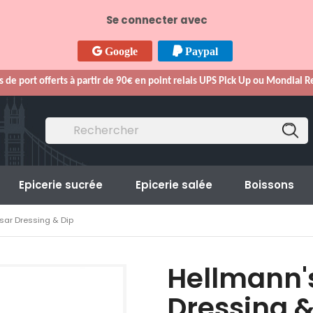
Se connecter avec
Google
Paypal
s de port offerts à partir de 90€ en point relais UPS Pick Up ou Mondial 
Epicerie sucrée
Epicerie salée
Boissons
sar Dressing & Dip
Hellmann'
Dressing &