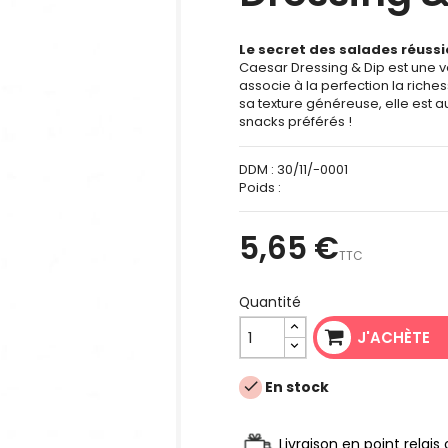
Le secret des salades réussi
Caesar Dressing & Dip est une v
associe à la perfection la riche
sa texture généreuse, elle est 
snacks préférés !
DDM :
30/11/-0001
Poids :
5,65 €
TTC
Quantité
J'ACHÈTE
En stock

Livraison en point relai