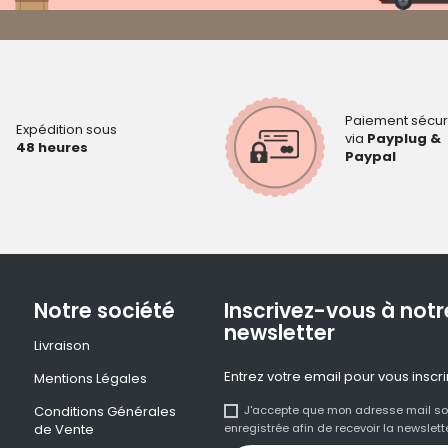
Paiement sécur
Expédition sous
via
Payplug &
48 heures
Paypal
Notre société
Inscrivez-vous à notr
newsletter
Livraison
Entrez votre email pour vous inscri
Mentions Légales
Conditions Générales
J'accepte que mon adresse mail so
de Vente
enregistrée afin de recevoir la newslette