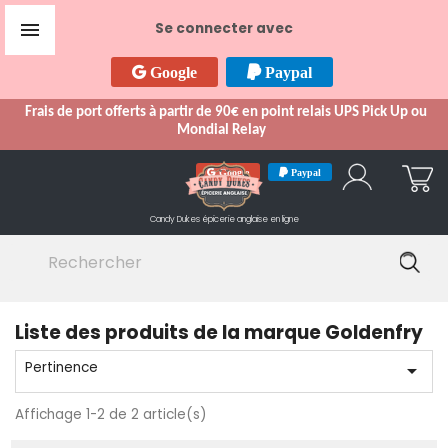

Se connecter avec
Google
Paypal
Frais de port offerts à partir de 90€ en point relais UPS Pick Up ou
Mondial Relay
Google
Paypal
Candy Dukes
épicerie anglaise en ligne
Liste des produits de la marque Goldenfry
Pertinence

Affichage 1-2 de 2 article(s)