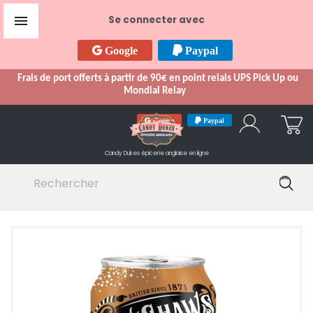

Se connecter avec
Google
Paypal
Frais de port offerts à partir de 90€ en point relais UPS Pick Up ou
Mondial Relay
Google
Paypal
Candy Dukes
épicerie anglaise en ligne