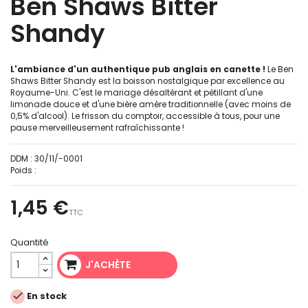
Ben Shaws Bitter
Shandy
L'ambiance d'un authentique pub anglais en canette !
Le Ben
Shaws Bitter Shandy est la boisson nostalgique par excellence au
Royaume-Uni. C'est le mariage désaltérant et pétillant d'une
limonade douce et d'une bière amère traditionnelle (avec moins de
0,5% d'alcool). Le frisson du comptoir, accessible à tous, pour une
pause merveilleusement rafraîchissante !
DDM :
30/11/-0001
Poids :
1,45 €
TTC
Quantité
J'ACHÈTE

En stock