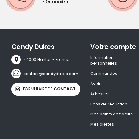
> En savoir +
Candy Dukes
Votre compte
Informations
44000 Nantes - France
personnelles
Commandes
contact@candydukes.com
Avoirs
FORMULAIRE DE
CONTACT
Adresses
Bons de réduction
Mes points de fidélité
Mes alertes