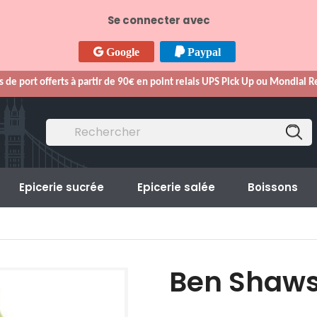
Se connecter avec
Google
Paypal
s de port offerts à partir de 90€ en point relais UPS Pick Up ou Mondial 
Epicerie sucrée
Epicerie salée
Boissons
Ben Shaw