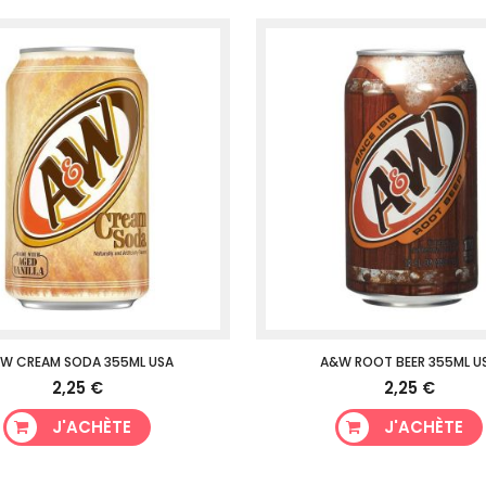
W CREAM SODA 355ML USA
A&W ROOT BEER 355ML U
2,25 €
2,25 €
J'ACHÈTE
J'ACHÈTE