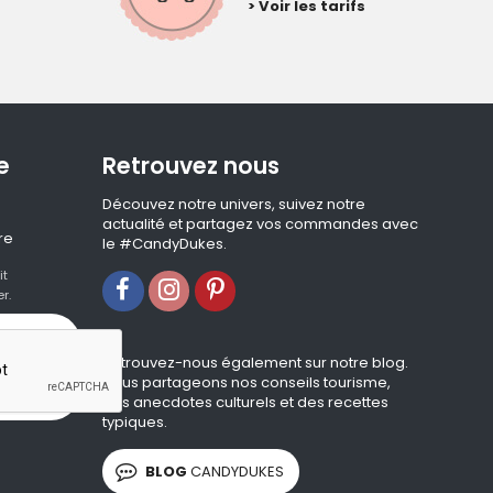
> Voir les tarifs
e
Retrouvez nous
Découvez notre univers, suivez notre
actualité et partagez vos commandes avec
re
le #CandyDukes.
it
r.
Retrouvez-nous également sur notre blog.
Nous partageons nos conseils tourisme,
des anecdotes culturels et des recettes
typiques.
BLOG
CANDYDUKES