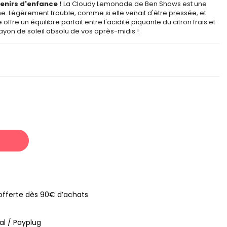
enirs d'enfance !
La Cloudy Lemonade de Ben Shaws est une
he. Légèrement trouble, comme si elle venait d'être pressée, et
offre un équilibre parfait entre l'acidité piquante du citron frais et
ayon de soleil absolu de vos après-midis !
s offerte dès 90€ d’achats
al / Payplug