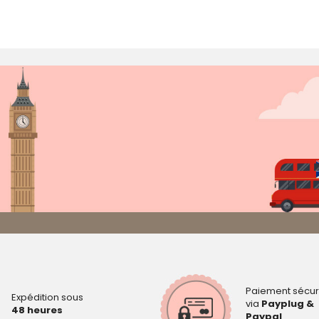
Paiement sécur
Expédition sous
via
Payplug &
48 heures
Paypal