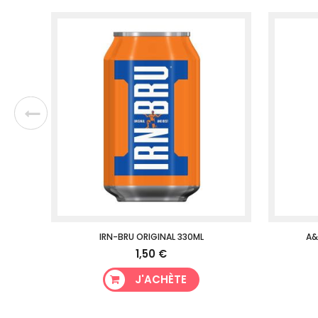
CK
IRN-BRU ORIGINAL 330ML
A&
1,50 €
J'ACHÈTE