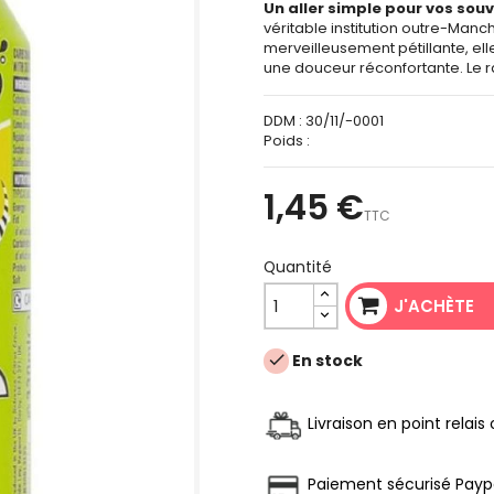
Un aller simple pour vos souv
véritable institution outre-Manc
merveilleusement pétillante, elle 
une douceur réconfortante. Le r
DDM :
30/11/-0001
Poids :
1,45 €
TTC
Quantité
J'ACHÈTE
En stock

Livraison en point relai
Paiement sécurisé Payp