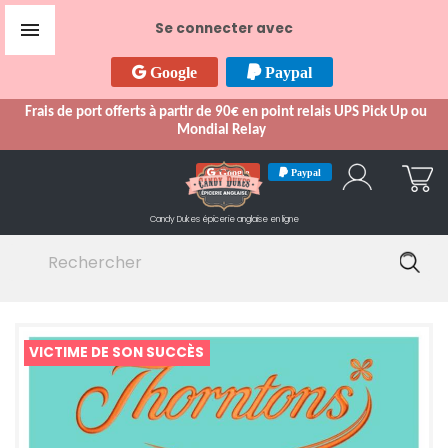

Se connecter avec
Google
Paypal
Frais de port offerts à partir de 90€ en point relais UPS Pick Up ou
Mondial Relay
Google
Paypal
Candy Dukes
épicerie anglaise en ligne
VICTIME DE SON SUCCÈS