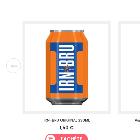
IRN-BRU ORIGINAL 330ML
A&
1,50 €
J'ACHÈTE