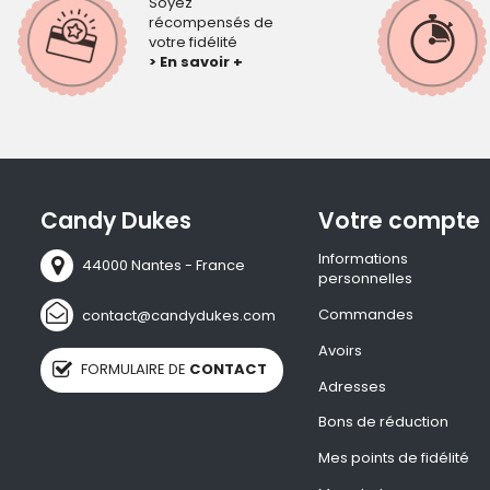
Soyez
récompensés de
votre fidélité
> En savoir +
Candy Dukes
Votre compte
Informations
44000 Nantes - France
personnelles
Commandes
contact@candydukes.com
Avoirs
FORMULAIRE DE
CONTACT
Adresses
Bons de réduction
Mes points de fidélité