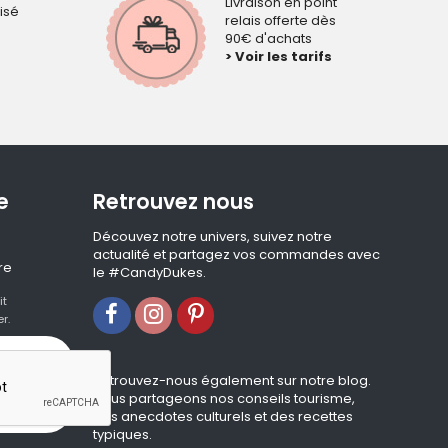
Livraison en point
isé
relais offerte dès
90€ d'achats
> Voir les tarifs
e
Retrouvez nous
Découvez notre univers, suivez notre
actualité et partagez vos commandes avec
re
le #CandyDukes.
it
r.
Retrouvez-nous également sur notre blog.
Nous partageons nos conseils tourisme,
des anecdotes culturels et des recettes
typiques.