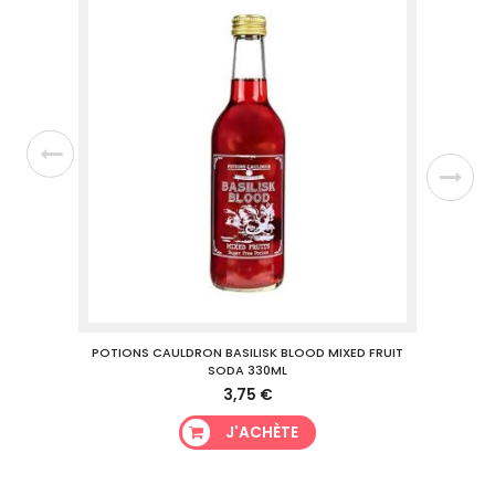
30ML
POTIONS CAULDRON BASILISK BLOOD MIXED FRUIT
POTIO
SODA 330ML
3,75 €
J'ACHÈTE