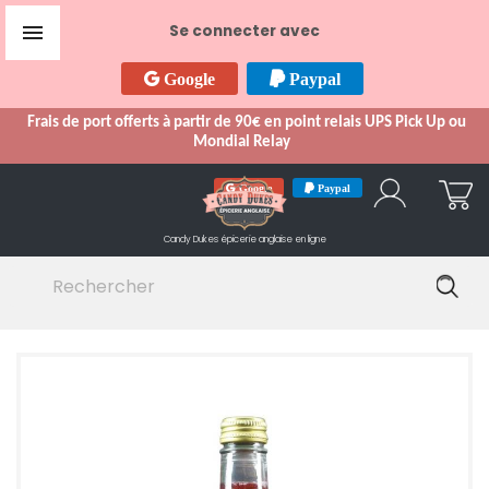

Se connecter avec
Google
Paypal
Frais de port offerts à partir de 90€ en point relais UPS Pick Up ou
Mondial Relay
Google
Paypal
Candy Dukes
épicerie anglaise en ligne