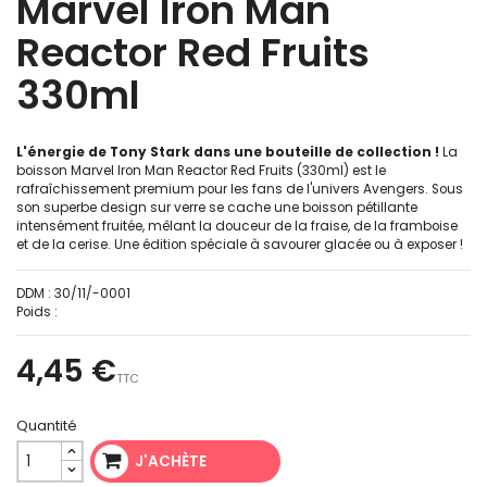
Marvel Iron Man
Reactor Red Fruits
330ml
L'énergie de Tony Stark dans une bouteille de collection !
La
boisson Marvel Iron Man Reactor Red Fruits (330ml) est le
rafraîchissement premium pour les fans de l'univers Avengers. Sous
son superbe design sur verre se cache une boisson pétillante
intensément fruitée, mêlant la douceur de la fraise, de la framboise
et de la cerise. Une édition spéciale à savourer glacée ou à exposer !
DDM :
30/11/-0001
Poids :
4,45 €
TTC
Quantité
J'ACHÈTE