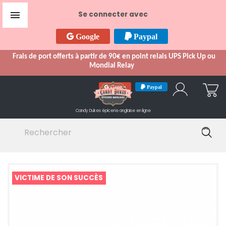

Se connecter avec
Google
Paypal
Frais de port offerts à partir de 90€ en point relais UPS Pick Up ou
Mondial Relay
Google
Paypal
Candy Dukes
épicerie anglaise en ligne
VICTIME DE SON SUCCÈS