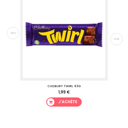
CADBURY TWIRL 43G
1,99 €
J'ACHÈTE