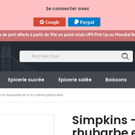
Se connecter avec
Google
Paypal
s de port offerts à partir de 90€ en point relais UPS Pick Up ou Mondial 
Epicerie sucrée
Epicerie salée
Boissons
 la rhubarbe et à la crème pâtissière
Simpkins -
rhubarbe e