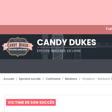
Frai
CANDY DUKES
ÉPICERIE ANGLAISE EN LIGNE
Accueil
Epicerie sucrée
Confiserie
Bonbons
Simpkins - Bonbons à
VICTIME DE SON SUCCÈS