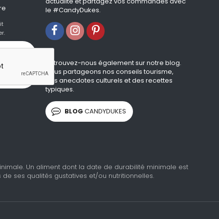
actualité et partagez vos commandes avec
re
le #CandyDukes.
it
r.
Retrouvez-nous également sur notre blog.
Nous partageons nos conseils tourisme,
des anecdotes culturels et des recettes
typiques.
BLOG
CANDYDUKES
imale. Un aliment dont la date de durabilité minimale est
 ses qualités gustatives et/ou nutritionnelles.