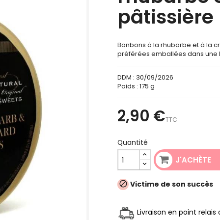
pâtissière
Bonbons à la rhubarbe et à la c
préférées emballées dans une 
DDM :
30/09/2026
Poids :
175 g
2,90 €
TTC
Quantité
J'ACHÈTE
Victime de son succès

Livraison en point relai