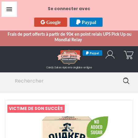

Se connecter avec
Google
Paypal
Frais de port offerts à partir de 90€ en point relais UPS Pick Up ou
Mondial Relay
Google
Paypal
Candy Dukes
épicerie anglaise en ligne
VICTIME DE SON SUCCÈS