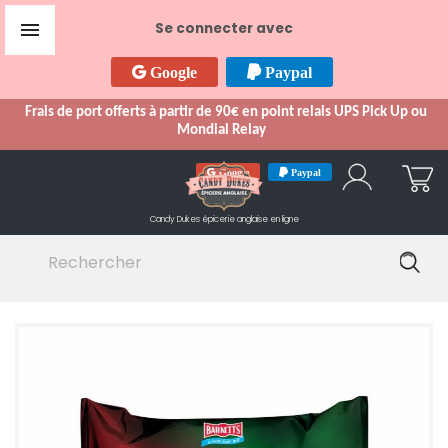

Se connecter avec
Google
Paypal
Frais de port offerts à partir de 90€ en point relais UPS Pick Up ou
Mondial Relay
Google
Paypal
Candy Dukes
épicerie anglaise en ligne