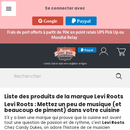

Se connecter avec
Google
Paypal
Frais de port offerts à partir de 90€ en point relais UPS Pick Up ou
Mondial Relay
Google
Paypal
Candy Dukes
épicerie anglaise en ligne
Liste des produits de la marque Levi Roots
Levi Roots : Mettez un peu de musique (et
beaucoup de piment) dans votre cuisine
S'il y a bien une marque qui prouve que la cuisine est avant
tout une question de passion et de rythme, c'est
Levi Roots
.
Chez Candy Dukes, on adore l'histoire de ce musicien