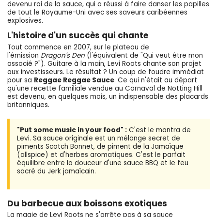
devenu roi de la sauce, qui a réussi à faire danser les papilles
de tout le Royaume-Uni avec ses saveurs caribéennes
explosives.
L'histoire d'un succès qui chante
Tout commence en 2007, sur le plateau de
l'émission
Dragon's Den
(l'équivalent de "Qui veut être mon
associé ?"). Guitare à la main, Levi Roots chante son projet
aux investisseurs. Le résultat ? Un coup de foudre immédiat
pour sa
Reggae Reggae Sauce
. Ce qui n'était au départ
qu'une recette familiale vendue au Carnaval de Notting Hill
est devenu, en quelques mois, un indispensable des placards
britanniques.
"Put some music in your food" :
C'est le mantra de
Levi. Sa sauce originale est un mélange secret de
piments Scotch Bonnet, de piment de la Jamaïque
(allspice) et d'herbes aromatiques. C'est le parfait
équilibre entre la douceur d'une sauce BBQ et le feu
sacré du Jerk jamaïcain.
Du barbecue aux boissons exotiques
La magie de Levi Roots ne s'arrête pas à sa sauce