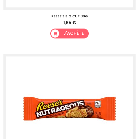
REESE’S BIG CUP 39G
1,65 €
J'ACHÈTE