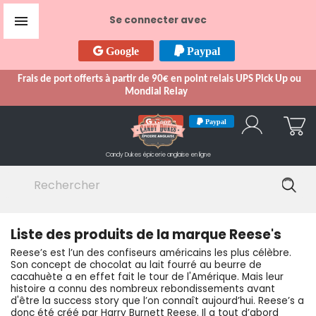

Se connecter avec
Google
Paypal
Frais de port offerts à partir de 90€ en point relais UPS Pick Up ou
Mondial Relay
Google
Paypal
Candy Dukes
épicerie anglaise en ligne
Liste des produits de la marque Reese's
Reese’s est l’un des confiseurs américains les plus célèbre.
Son concept de chocolat au lait fourré au beurre de
cacahuète a en effet fait le tour de l'Amérique. Mais leur
histoire a connu des nombreux rebondissements avant
d'être la success story que l’on connaît aujourd’hui. Reese’s a
donc été créé par Harry Burnett Reese. Il a tout d’abord