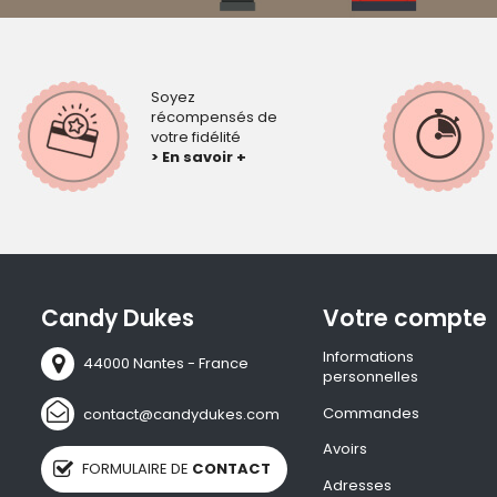
Soyez
récompensés de
votre fidélité
> En savoir +
Candy Dukes
Votre compte
Informations
44000 Nantes - France
personnelles
Commandes
contact@candydukes.com
Avoirs
FORMULAIRE DE
CONTACT
Adresses