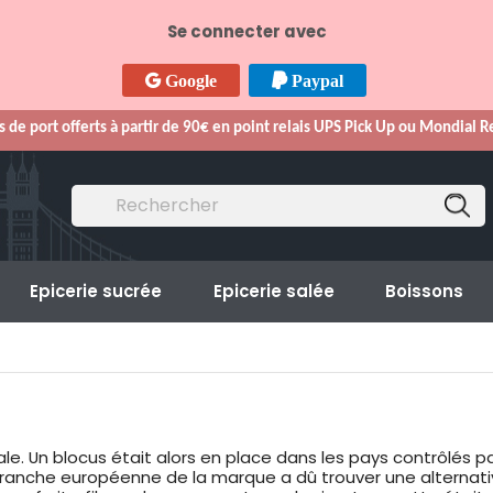
Se connecter avec
Google
Paypal
s de port offerts à partir de 90€ en point relais UPS Pick Up ou Mondial 
Epicerie sucrée
Epicerie salée
Boissons
. Un blocus était alors en place dans les pays contrôlés par
branche européenne de la marque a dû trouver une alternati