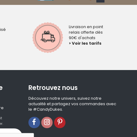
Livraison en point
isé
relais offerte dès
90€ d'achats
> Voir les tarifs
e
Retrouvez nous
Découvez notre univers, suivez notre
actualité et partagez vos commandes avec
re
le #CandyDukes.
it
r.