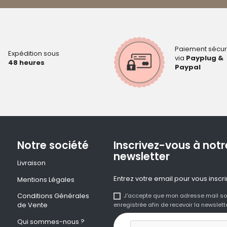
Paiement sécur
Expédition sous
via
Payplug &
48 heures
Paypal
Notre société
Inscrivez-vous à notr
newsletter
Livraison
Entrez votre email pour vous inscri
Mentions Légales
Conditions Générales
J'accepte que mon adresse mail so
de Vente
enregistrée afin de recevoir la newslette
Qui sommes-nous ?