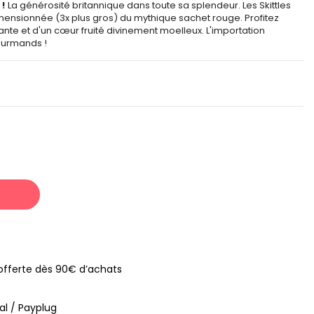
 !
La générosité britannique dans toute sa splendeur. Les Skittles
dimensionnée (3x plus gros) du mythique sachet rouge. Profitez
te et d'un cœur fruité divinement moelleux. L'importation
ourmands !
s offerte dès 90€ d’achats
al / Payplug