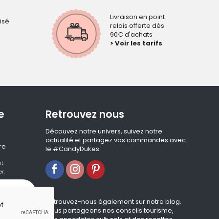
Livraison en point
isé
relais offerte dès
90€ d'achats
> Voir les tarifs
e
Retrouvez nous
Découvez notre univers, suivez notre
actualité et partagez vos commandes avec
re
le #CandyDukes.
it
r.
Retrouvez-nous également sur notre blog.
Nous partageons nos conseils tourisme,