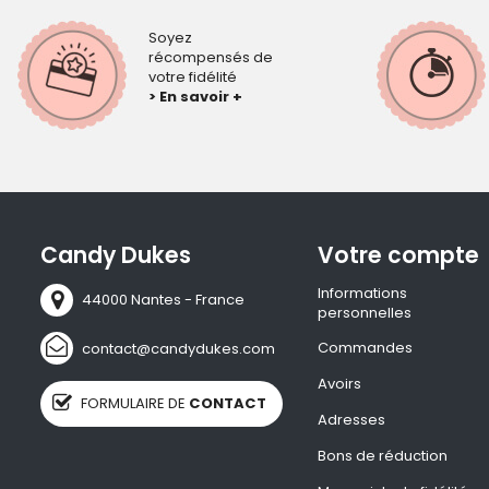
Soyez
récompensés de
votre fidélité
> En savoir +
Candy Dukes
Votre compte
Informations
44000 Nantes - France
personnelles
Commandes
contact@candydukes.com
Avoirs
FORMULAIRE DE
CONTACT
Adresses
Bons de réduction