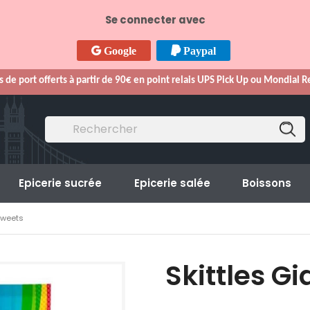
Se connecter avec
Google
Paypal
s de port offerts à partir de 90€ en point relais UPS Pick Up ou Mondial 
Epicerie sucrée
Epicerie salée
Boissons
 Sweets
Skittles Gi