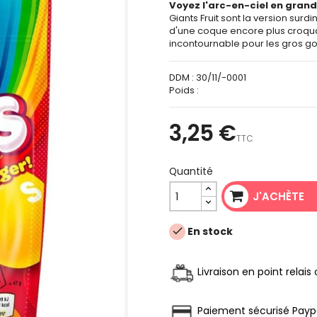
Voyez l'arc-en-ciel en grand
Giants Fruit sont la version sur
d'une coque encore plus croquan
incontournable pour les gros g
DDM :
30/11/-0001
Poids :
3,25 €
TTC
Quantité
J'ACHÈTE
En stock

Livraison en point relai
Paiement sécurisé Payp