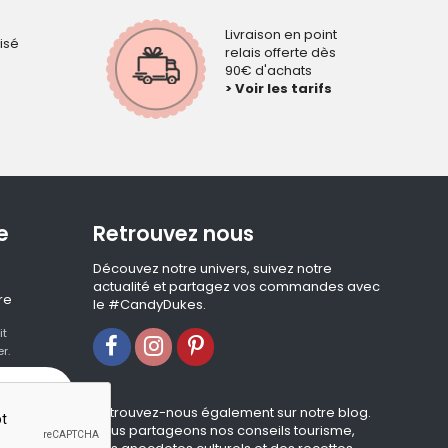
Livraison en point
isé
relais offerte dès
90€ d'achats
> Voir les tarifs
e
Retrouvez nous
Découvez notre univers, suivez notre
actualité et partagez vos commandes avec
re
le #CandyDukes.
it
r.
Retrouvez-nous également sur notre blog.
Nous partageons nos conseils tourisme,