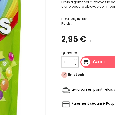
Prêts à grimacer ? Relevez le dé
d'une poudre ultra-acide, impo
DDM :
30/11/-0001
Poids :
2,95 €
TTC
Quantité
J'ACHÈTE
En stock

Livraison en point relai
Paiement sécurisé Payp