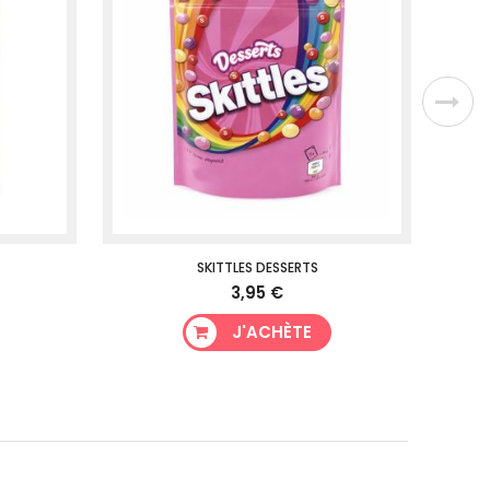
SKITTLES DESSERTS
SKIT
3,95 €
J'ACHÈTE