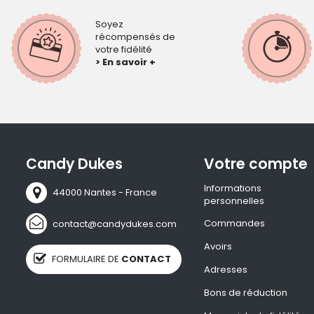
Soyez
récompensés de
votre fidélité
> En savoir +
Candy Dukes
Votre compte
Informations
44000 Nantes - France
personnelles
Commandes
contact@candydukes.com
Avoirs
FORMULAIRE DE
CONTACT
Adresses
Bons de réduction