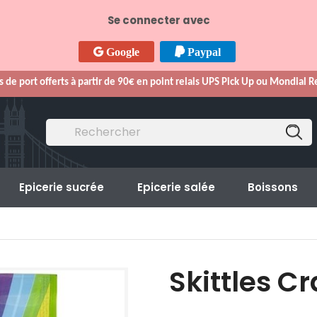
Se connecter avec
Google
Paypal
s de port offerts à partir de 90€ en point relais UPS Pick Up ou Mondial 
Epicerie sucrée
Epicerie salée
Boissons
Skittles C