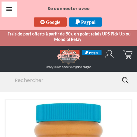

Se connecter avec
Google
Paypal
Frais de port offerts à partir de 90€ en point relais UPS Pick Up ou
Mondial Relay
Google
Paypal
Candy Dukes
épicerie anglaise en ligne