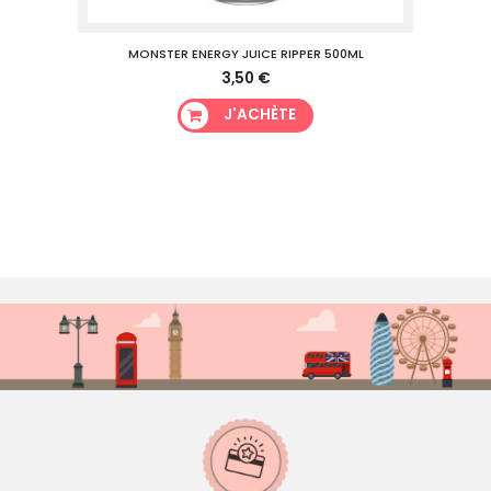
0ML
MONSTER ENERGY JUICE RIPPER 500ML
MO
3,50 €
J'ACHÈTE