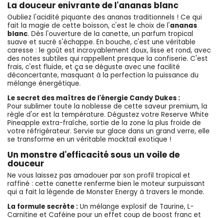
La douceur enivrante de l'ananas blanc
Oubliez l'acidité piquante des ananas traditionnels ! Ce qui
fait la magie de cette boisson, c'est le choix de l'
ananas
blanc
. Dès l'ouverture de la canette, un parfum tropical
suave et sucré s'échappe. En bouche, c'est une véritable
caresse : le goût est incroyablement doux, lisse et rond, avec
des notes subtiles qui rappellent presque la confiserie. C'est
frais, c'est fluide, et ça se déguste avec une facilité
déconcertante, masquant à la perfection la puissance du
mélange énergétique.
Le secret des maîtres de l'énergie Candy Dukes :
Pour sublimer toute la noblesse de cette saveur premium, la
règle d'or est la température. Dégustez votre Reserve White
Pineapple extra-fraîche, sortie de la zone la plus froide de
votre réfrigérateur. Servie sur glace dans un grand verre, elle
se transforme en un véritable mocktail exotique !
Un monstre d'efficacité sous un voile de
douceur
Ne vous laissez pas amadouer par son profil tropical et
raffiné : cette canette renferme bien le moteur surpuissant
qui a fait la légende de Monster Energy à travers le monde.
La formule secrète :
Un mélange explosif de Taurine, L-
Carnitine et Caféine pour un effet coup de boost franc et