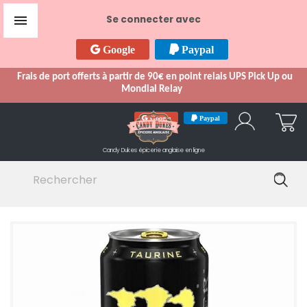

Se connecter avec
Google
Paypal
Frais de port offerts à partir de 90€ en point relais UPS Pick Up ou
Mondial Relay
Google
Paypal
Candy Dukes
épicerie anglaise en ligne