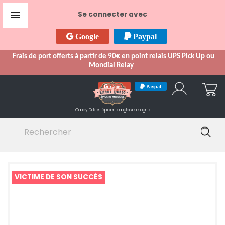

Se connecter avec
Google
Paypal
Frais de port offerts à partir de 90€ en point relais UPS Pick Up ou
Mondial Relay
Google
Paypal
Candy Dukes
épicerie anglaise en ligne
VICTIME DE SON SUCCÈS