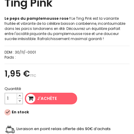
Ting Pink
Le peps du pamplemousse rose !
Le Ting Pink est la variante
fruitée et vibrante de la célèbre boisson caribéenne, incontournable
dans les parcs londoniens en été. Découvrez un équilibre parfait
entre l'acidité piquante du pamplemousse rose et une douceur
sucrée irrésistible. Rafraîchissement maximal garanti !
DDM :
30/11/-0001
Poids :
1,95 €
TTC
Quantité
J'ACHÈTE

En stock
Livraison en point relais offerte dès 90€ d’achats