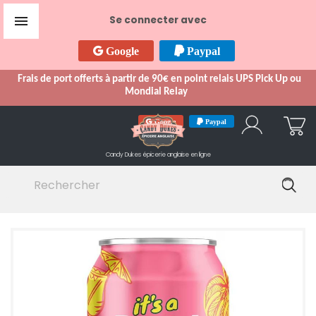

Se connecter avec
Google
Paypal
Frais de port offerts à partir de 90€ en point relais UPS Pick Up ou
Mondial Relay
Google
Paypal
Candy Dukes
épicerie anglaise en ligne