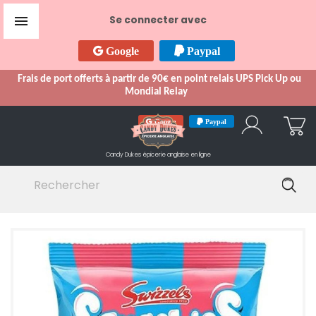

Se connecter avec
Google
Paypal
Frais de port offerts à partir de 90€ en point relais UPS Pick Up ou
Mondial Relay
Google
Paypal
Candy Dukes
épicerie anglaise en ligne