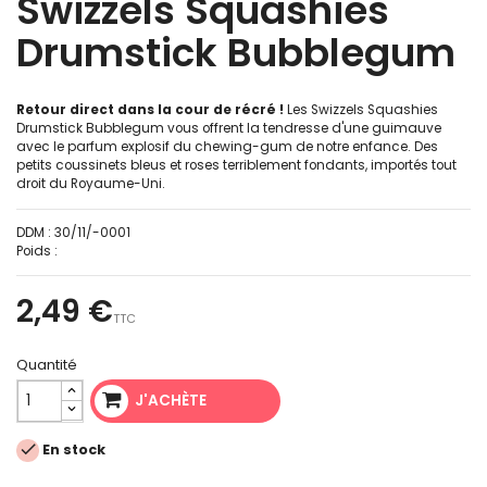
Swizzels Squashies
Drumstick Bubblegum
Retour direct dans la cour de récré !
Les Swizzels Squashies
Drumstick Bubblegum vous offrent la tendresse d'une guimauve
avec le parfum explosif du chewing-gum de notre enfance. Des
petits coussinets bleus et roses terriblement fondants, importés tout
droit du Royaume-Uni.
DDM :
30/11/-0001
Poids :
2,49 €
TTC
Quantité
J'ACHÈTE

En stock