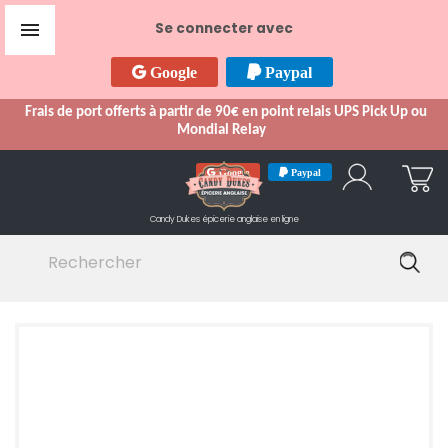

Se connecter avec
Google
Paypal
Frais de port offerts à partir de 90€ en point relais UPS Pick Up ou
Mondial Relay
Google
Paypal
Candy Dukes
épicerie anglaise en ligne