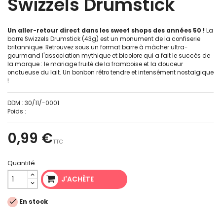
Swizzels Drumstick
Un aller-retour direct dans les sweet shops des années 50 !
La
barre Swizzels Drumstick (43g) est un monument de la confiserie
britannique. Retrouvez sous un format barre à mâcher ultra-
gourmand l'association mythique et bicolore qui a fait le succès de
la marque : le mariage fruité de la framboise et la douceur
onctueuse du lait. Un bonbon rétro tendre et intensément nostalgique
!
DDM :
30/11/-0001
Poids :
0,99 €
TTC
Quantité
J'ACHÈTE

En stock