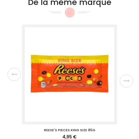
De la même marque
REESE'S PIECES KING SIZE 85G
REESE'S
4,95 €