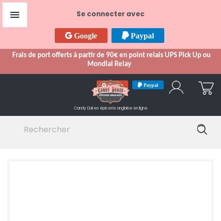

Se connecter avec
Google
Paypal
Frais de port offerts à partir de 90€ en point relais UPS Pick Up ou
Mondial Relay
Google
Paypal
Candy Dukes
épicerie anglaise en ligne