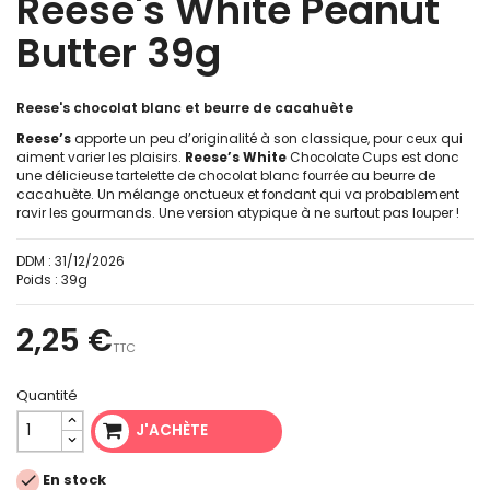
Reese's White Peanut
Butter 39g
Reese's chocolat blanc et beurre de cacahuète
Reese’s
apporte un peu d’originalité à son classique, pour ceux qui
aiment varier les plaisirs.
Reese’s White
Chocolate Cups est donc
une délicieuse tartelette de chocolat blanc fourrée au beurre de
cacahuète. Un mélange onctueux et fondant qui va probablement
ravir les gourmands. Une version atypique à ne surtout pas louper !
DDM :
31/12/2026
Poids :
39g
2,25 €
TTC
Quantité
J'ACHÈTE

En stock