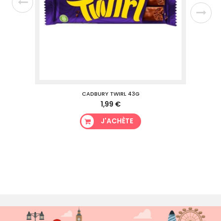
CADBURY TWIRL 43G
1,99 €
J'ACHÈTE