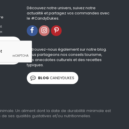
Découvez notre univers, suivez notre
actualité et partagez vos commandes avec
re
le #CandyDukes.
it
r.
Retrouvez-nous également sur notre blog.
Nous partageons nos conseils tourisme,
des anecdotes culturels et des recettes
typiques.
BLOG
CANDYDUKES
imale. Un aliment dont la date de durabilité minimale est
 ses qualités gustatives et/ou nutritionnelles.