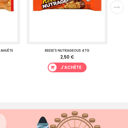
CAHUÈTE
REESE'S NUTRAGEOUS 47G
CAD
2,50 €
J'ACHÈTE