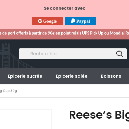
Se connecter avec
Google
Paypal
s de port offerts à partir de 90€ en point relais UPS Pick Up ou Mondial 
Epicerie sucrée
Epicerie salée
Boissons
ig Cup 39g
Reese’s Bi