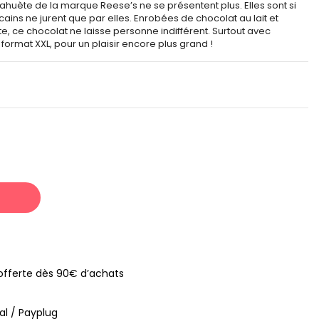
ahuète de la marque Reese’s ne se présentent plus. Elles sont si
ins ne jurent que par elles. Enrobées de chocolat au lait et
, ce chocolat ne laisse personne indifférent. Surtout avec
ormat XXL, pour un plaisir encore plus grand !
s offerte dès 90€ d’achats
al / Payplug