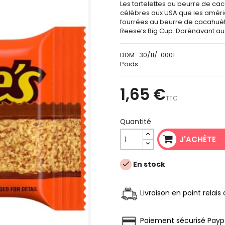
Les tartelettes au beurre de cac
célèbres aux USA que les américa
fourrées au beurre de cacahuète
Reese’s Big Cup. Dorénavant au f
DDM :
30/11/-0001
Poids :
1,65 €
TTC
Quantité
J'ACHÈTE
En stock

Livraison en point relai
Paiement sécurisé Payp