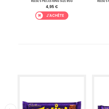
10G
REESE'S PIECES KING SIZE 85G
REESE'S
4,95 €
J'ACHÈTE