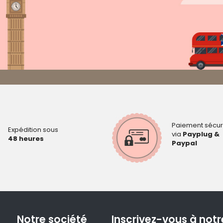
Paiement sécur
Expédition sous
via
Payplug &
48 heures
Paypal
Notre société
Inscrivez-vous à notr