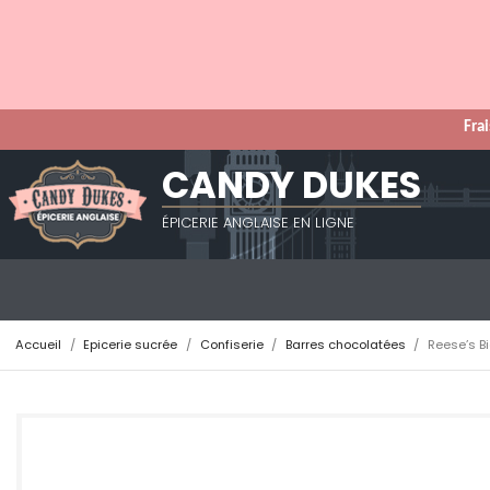
Frai
CANDY DUKES
ÉPICERIE ANGLAISE EN LIGNE
Accueil
Epicerie sucrée
Confiserie
Barres chocolatées
Reese’s B