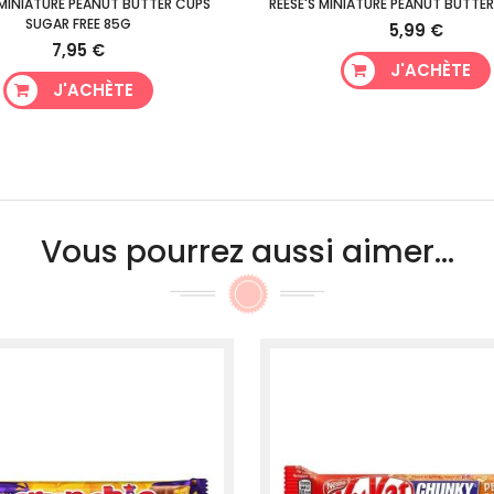
 MINIATURE PEANUT BUTTER CUPS
REESE'S MINIATURE PEANUT BUTTER
SUGAR FREE 85G
5,99 €
7,95 €
J'ACHÈTE
J'ACHÈTE
Vous pourrez aussi aimer...