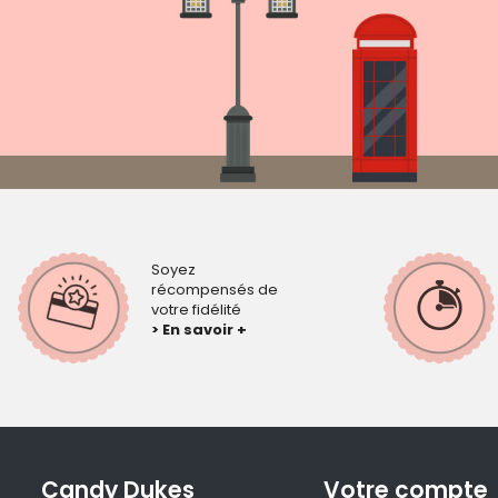
Soyez
récompensés de
votre fidélité
> En savoir +
Candy Dukes
Votre compte