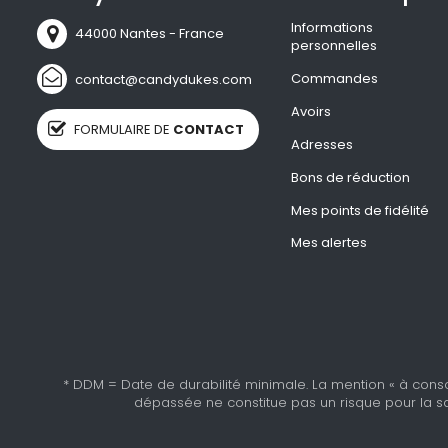
Informations
44000 Nantes - France
personnelles
Commandes
contact@candydukes.com
Avoirs
FORMULAIRE DE
CONTACT
Adresses
Bons de réduction
Mes points de fidélité
Mes alertes
* DDM = Date de durabilité minimale. La mention « à cons
dépassée ne constitue pas un risque pour la sa