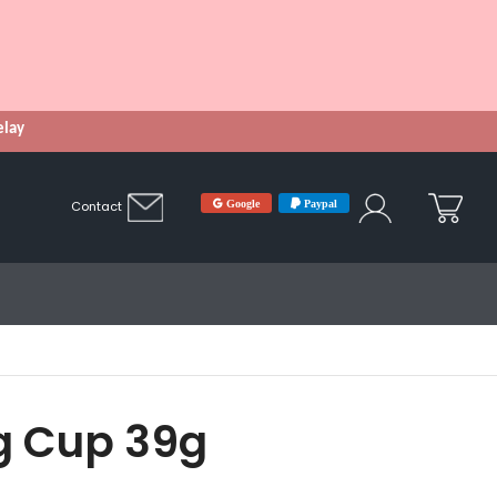
Relay
Google
Paypal
Contact
g Cup 39g