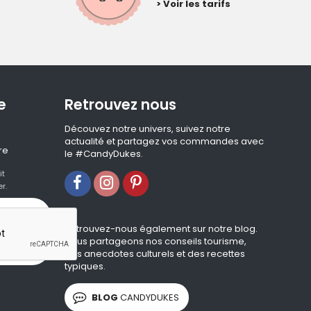
> Voir les tarifs
e
Retrouvez nous
Découvez notre univers, suivez notre
actualité et partagez vos commandes avec
re
le #CandyDukes.
it
r.
Retrouvez-nous également sur notre blog.
Nous partageons nos conseils tourisme,
des anecdotes culturels et des recettes
typiques.
BLOG
CANDYDUKES