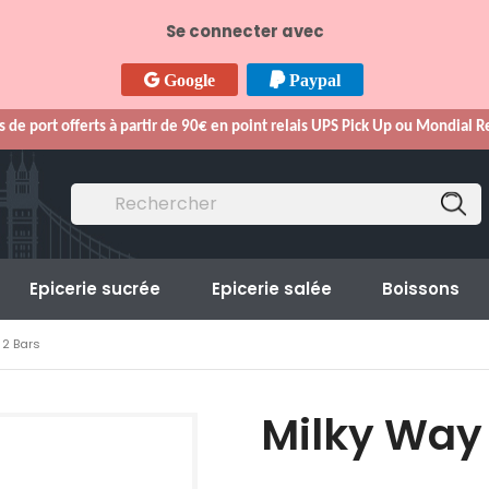
Se connecter avec
Google
Paypal
s de port offerts à partir de 90€ en point relais UPS Pick Up ou Mondial 
Epicerie sucrée
Epicerie salée
Boissons
 2 Bars
Milky Way 