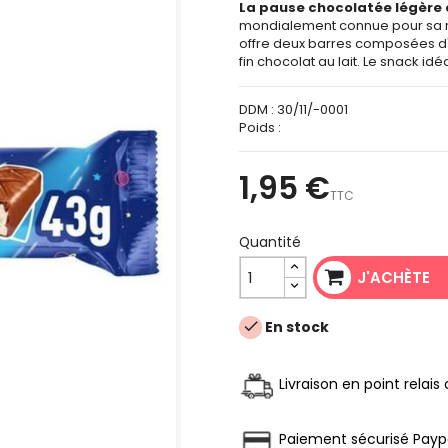
La pause chocolatée légère
mondialement connue pour sa re
offre deux barres composées d'u
fin chocolat au lait. Le snack id
DDM :
30/11/-0001
Poids :
1,95 €
TTC
Quantité
J'ACHÈTE
En stock

Livraison en point relai
Paiement sécurisé Payp