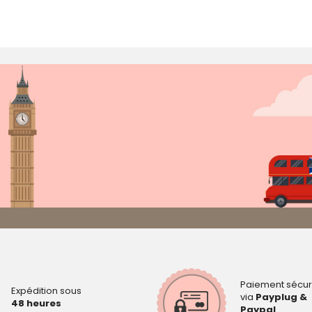
Paiement sécur
Expédition sous
via
Payplug &
48 heures
Paypal