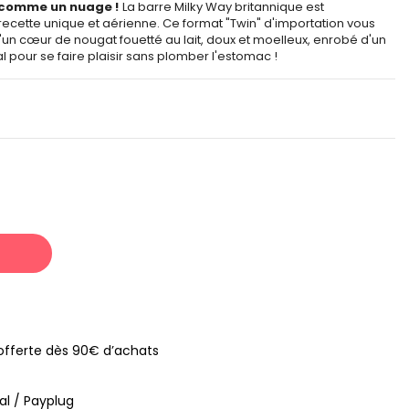
 comme un nuage !
La barre Milky Way britannique est
cette unique et aérienne. Ce format "Twin" d'importation vous
n cœur de nougat fouetté au lait, doux et moelleux, enrobé d'un
éal pour se faire plaisir sans plomber l'estomac !
s offerte dès 90€ d’achats
al / Payplug