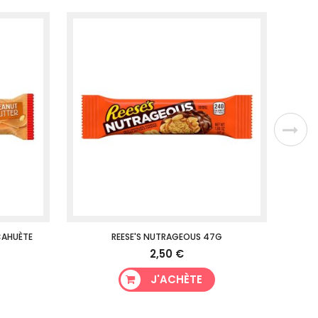
CAHUÈTE
REESE'S NUTRAGEOUS 47G
CAD
2,50 €
J'ACHÈTE