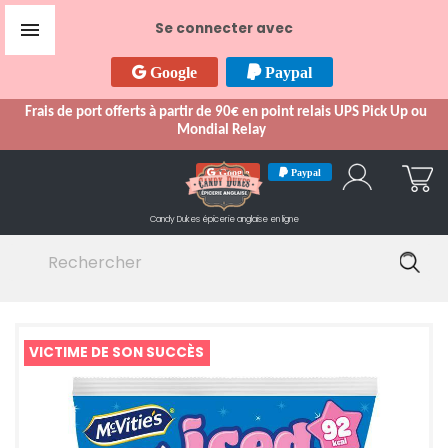

Se connecter avec
Google
Paypal
Frais de port offerts à partir de 90€ en point relais UPS Pick Up ou
Mondial Relay
Google
Paypal
Candy Dukes
épicerie anglaise en ligne
VICTIME DE SON SUCCÈS