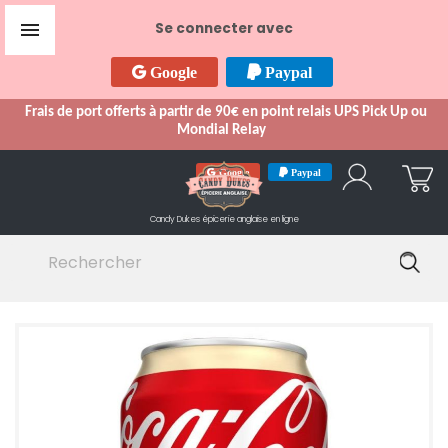

Se connecter avec
Google
Paypal
Frais de port offerts à partir de 90€ en point relais UPS Pick Up ou
Mondial Relay
Google
Paypal
Candy Dukes
épicerie anglaise en ligne