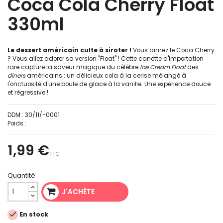
Coca Cola Cherry Float
330ml
Le dessert américain culte à siroter !
Vous aimez le Coca Cherry
? Vous allez adorer sa version "Float" ! Cette canette d'importation
rare capture la saveur magique du célèbre
Ice Cream Float
des
diners
américains : un délicieux cola à la cerise mélangé à
l'onctuosité d'une boule de glace à la vanille. Une expérience douce
et régressive !
DDM :
30/11/-0001
Poids :
1,99 €
TTC
Quantité
J'ACHÈTE

En stock