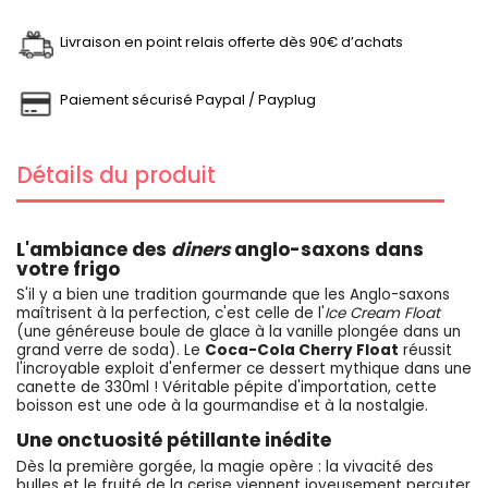
Livraison en point relais offerte dès 90€ d’achats
Paiement sécurisé Paypal / Payplug
Détails du produit
L'ambiance des
diners
anglo-saxons dans
votre frigo
S'il y a bien une tradition gourmande que les Anglo-saxons
maîtrisent à la perfection, c'est celle de l'
Ice Cream Float
(une généreuse boule de glace à la vanille plongée dans un
grand verre de soda). Le
Coca-Cola Cherry Float
réussit
l'incroyable exploit d'enfermer ce dessert mythique dans une
canette de 330ml ! Véritable pépite d'importation, cette
boisson est une ode à la gourmandise et à la nostalgie.
Une onctuosité pétillante inédite
Dès la première gorgée, la magie opère : la vivacité des
bulles et le fruité de la cerise viennent joyeusement percuter