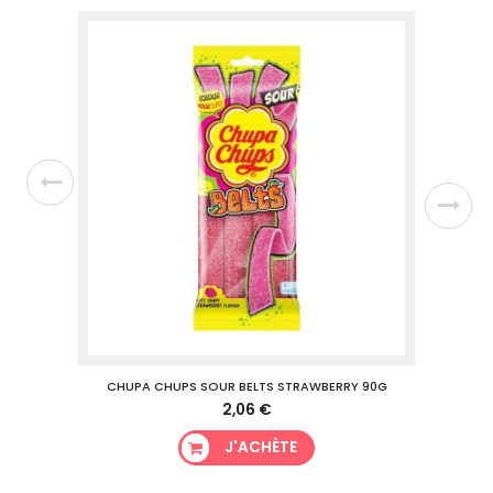
CHUPA CHUPS SOUR BELTS STRAWBERRY 90G
CHUPA 
2,06 €
J'ACHÈTE