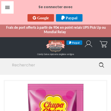

Se connecter avec
Google
Paypal
Frais de port offerts à partir de 90€ en point relais UPS Pick Up ou
Mondial Relay
Google
Paypal
Candy Dukes
épicerie anglaise en ligne