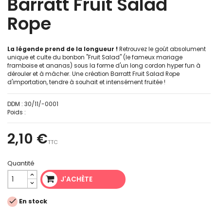
Barratt Fruit Salad
Rope
La légende prend de la longueur !
Retrouvez le goût absolument
unique et culte du bonbon "Fruit Salad" (le fameux mariage
framboise et ananas) sous la forme d'un long cordon hyper fun à
dérouler et à mâcher. Une création Barratt Fruit Salad Rope
d'importation, tendre à souhait et intensément fruitée !
DDM :
30/11/-0001
Poids :
2,10 €
TTC
Quantité
J'ACHÈTE

En stock