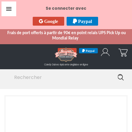

Se connecter avec
Google
Paypal
Frais de port offerts à partir de 90€ en point relais UPS Pick Up ou
Mondial Relay
Google
Paypal
Candy Dukes
épicerie anglaise en ligne